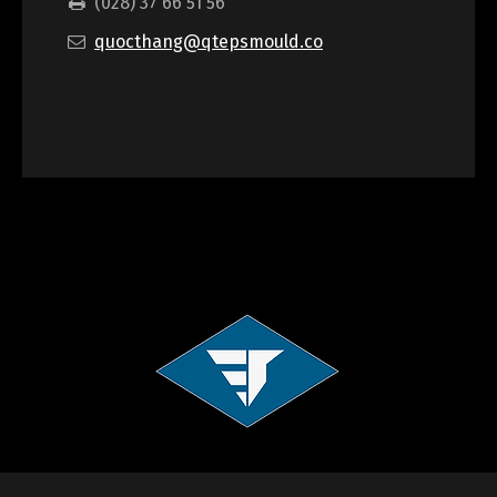
(028) 37 66 51 56
quocthang@qtepsmould.co